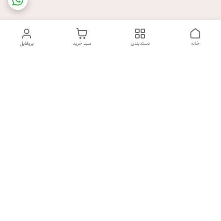
خانه
دسته‌بندی
سبد خرید
پروفایل
دسترسی سریع
تماس با ما
شکایات
درباره ما
شنبه تا پنجشنبه روز هفته ، صبح از ساعت 9 الی 13:30 عصر از ساعت
17 الی 21:30 پاسخگوی شما هستیم.