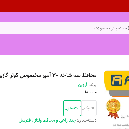
جستجو در محصولات
محافظ سه شاخه 30 آمپر مخصوص کولر گازی
برند:
آروین
مدل ها
انالوگ
دیجیتال
دسته‌بندی
:
چند راهی و محافظ ولتاژ ، فتوسل