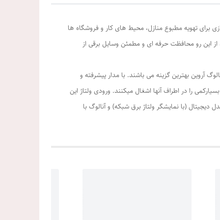
ازی برای تهویه مطبوع منازل، محیط های کار و فروشگاه ها
د از این رو محافظت حرفه ای و مطمئن وسایل برقی از
افظت از برد الکترونیکی انواع کولرهای گازی اسپلیت و پنجره ای در مقابل نوسانات برق شبکه، محافظ های 30 آمپر سه شاخه تیپ M آنالوگ آروین بهترین گزینه می باشند. با مدار پیشرفته و
رکمی را در اطراف آنها اشغال میکنند. ورودی ولتاژ این
خروجی آنها 7500 ولت-آمپر میباشد. این محصول در دو مدل دیجیتال (با نمایشگر ولتاژ برق شبکه) و آنالوگ با