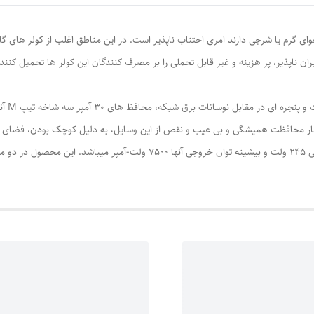
ای گرم یا شرجی دارند امری احتناب ناپذیر است. در این مناطق اغلب از کولر های گ
ان ناپذیر، پر هزینه و غیر قابل تحملی را بر مصرف کنندگان این کولر ها تحمیل کنن
برای مح
ار محافظت همیشگی و بی عیب و نقص از این وسایل، به دلیل کوچک بودن، فضای بسیا
محافظ ها 220 ولت، محدوده ولتاژ خروجی مجاز آنها 170 الی 245 ولت و بیشینه توان 