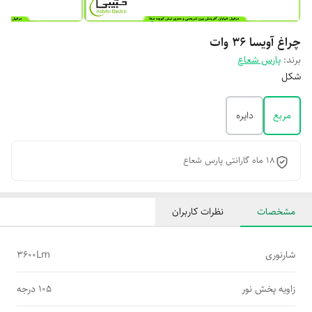
چراغ آویسا 36 وات
برند:
پارس شعاع
شکل
مربع
دایره
18 ماه گارانتی پارس شعاع
مشخصات
نظرات کاربران
شارنوری
3600Lm
زاویه پخش نور
105 درجه