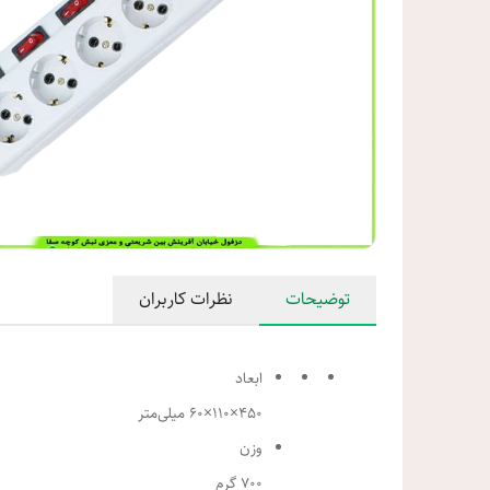
توضیحات
نظرات کاربران
ابعاد
450×110×60 میلی‌متر
وزن
700 گرم