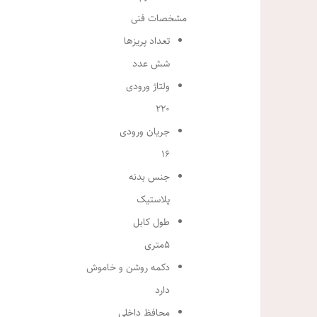
مشخصات فنی
تعداد پریزها
شش عدد
ولتاژ ورودی
220
جریان ورودی
16
جنس بدنه
پلاستیک
طول کابل
5متری
دکمه روشن و خاموش
دارد
محافظ داخلی