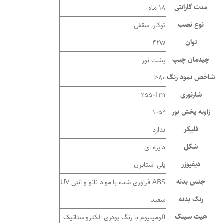
مدت گارانتی
18 ماه
نوع نصب
توکار, سقفی
توان
42w
چیدمان چیپ
پشت نور
شاخص نمود رنگ
80<
شارنوری
2550Lm
زاویه پخش نور
105°
فلیکر
ندارد
شکل
دایره ای
دیفیوزر
پلی استایرن
جنس بدنه
ABS فرآوری شده با مواد نانو و آنتی UV
رنگ بدنه
سفید
هیت سینک
آلومینیوم با رنگ پودری الکترواستاتیک