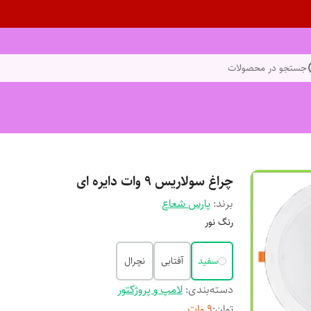
جستجو در محصولات
چراغ سولاریس 9 وات دایره ای
برند:
پارس شعاع
رنگ نور
سفید
آفتابی
نچرال
دسته‌بندی
:
لامپ و پروژکتور
توان
:
9 وات