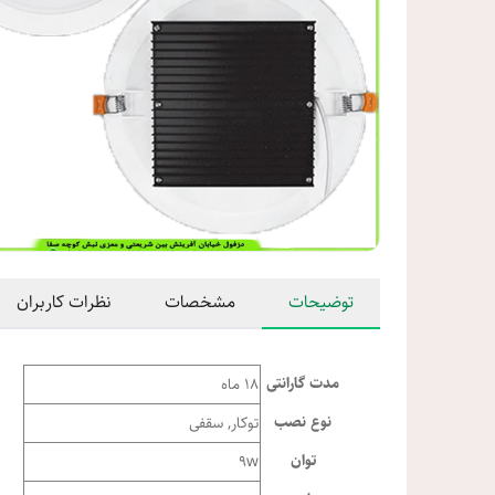
توضیحات
مشخصات
نظرات کاربران
مدت گارانتی
18 ماه
نوع نصب
توکار, سقفی
توان
9w