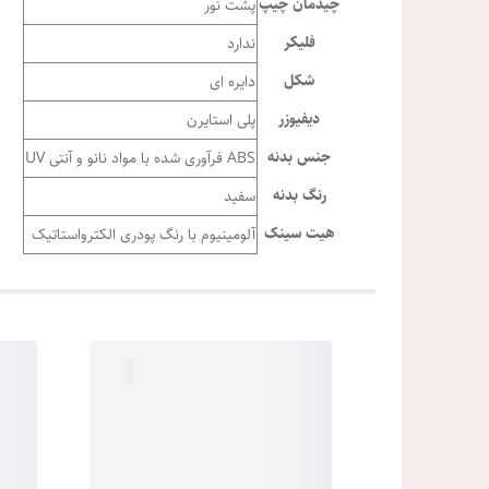
چیدمان چیپ
پشت نور
فلیکر
ندارد
شکل
دایره ای
دیفیوزر
پلی استایرن
جنس بدنه
ABS فرآوری شده با مواد نانو و آنتی UV
رنگ بدنه
سفید
هیت سینک
آلومینیوم با رنگ پودری الکترواستاتیک