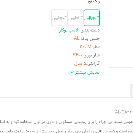
رنگ نور
نچرال
آفتابی
مهتابی
دسته‌بندی
:
لامپ توکار
جنس بدنه
:
AL
قطر
:
20CM
شار نوری
:
3600
گارانتی
:
5 سال
توان مصرفی
:
36 وات
نمایش بیشتر
دیمی است. این چراغ را برای روشنایی مسکونی و اداری می‌توان استفاده کرد و به آ
تراشه ال ای دی ساخت شرکت اسرام (OSRAM) 