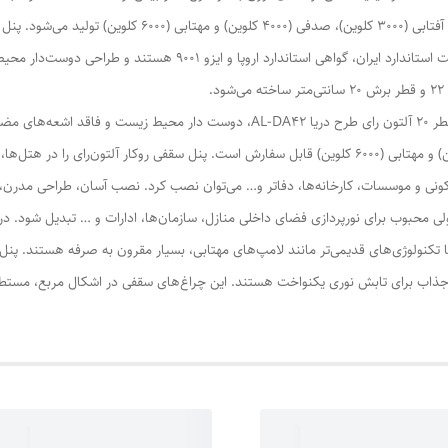
.
SMD اس ام دی به کار رفته در پنل سقفی 36 وات توکار قطر 20 آلتون رای طرح دریا -DA42
حرارتی ندارد. پنل مدل درفام در دو رنگ صدفی (4000 کلوین) و مهتابی (6000 کلوین) قابل سفارش است. پنل سقفی 
و موسسات، کارخانه‌ها، دفاتر و… می‌توان نصب کرد. نصب آسان، طراحی مدرن، نور
جذاب برای تابش نوری یکنواخت هستند. این چراغ‌های سقفی در اشکال مربع، مستطیل