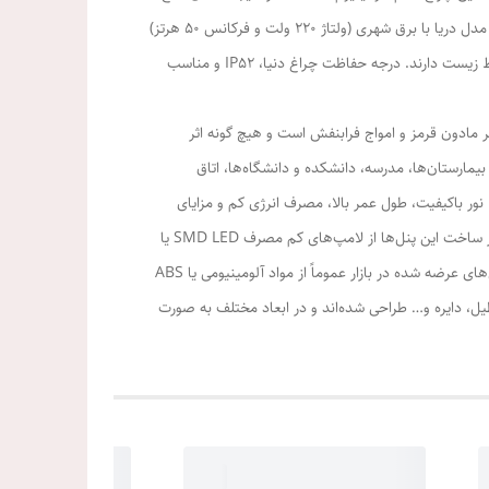
حرارت بهتری دارد و بیشتر عمر می‌کند. دنیا در سه رنگ نور آفتابی (3000 کلوین)، صدفی (4000 کلوین) و مهتابی (6000 کلوین) تولید می‌شود. پنل مدل دریا با برق شهری (ولتاژ 220 ولت و فرکانس 50 هرتز)
کار می‌کند. محصولات ساخت شرکت آلتون رای، دارای علامت استاندارد ایران، گواهی استاندارد اروپا و ایزو 9001 هستند و طراحی دوست‌دار محیط زیست دارند. درجه حفاظت چراغ دنیا، IP52 و مناسب
AL، دوست دار محیط زیست و فاقد اشعه‌های مضر مادون قرمز و امواج فرابنفش است و هیچ گونه اثر
روکار آلتون‌رای را در هتل‌ها، بیمارستان‌ها، مدرسه، دانشکده و دانشگاه‌ها، اتاق
 باکیفیت، طول عمر بالا، مصرف انرژی کم و مزایای
بسیار دیگری باعث شده است تا چراغ سقفی پنلی به محصولی محبوب برای نورپردازی فضای داخلی منازل، سازمان‌ها، ادارات و … تبدیل شود. در ساخت این پنل‌ها از لامپ‌های کم مصرف SMD LED یا
COB LED ال ای دی استفاده شده و در نتیجه در مقایسه با تکنولوژی‌های قدیمی‌تر مانند لامپ‌های مهتابی، بسیار مقرون به صرفه هستند. پنل‌های عرضه شده در بازار عموماً از مواد آلومینیومی یا ABS
، دایره و… طراحی شده‌اند و در ابعاد مختلف به صورت