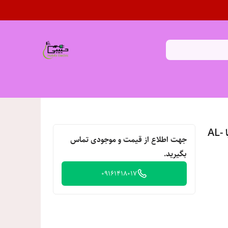
چراغ توکار 36 وات قطر 20 آلتون رای طرح دریا AL-
جهت اطلاع از قیمت و موجودی تماس
بگیرید.
09161418017