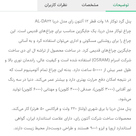
توضیحات
مشخصات
نظرات کاربران
پنل گرد توکار 18 وات قطر 12 آلتون رای مدل دریا AL-DA22
چراغ توکار مدل دریا، یک جایگزین مناسب برای چراغ‌های قدیمی است. این
چراغ را برای روشنایی مسکونی و اداری می‌توان استفاده کرد و به آسانی
جایگزین چراغ‌های قدیمی کرد. در ساخت محصول از تراشه ال ای دی ساخت
شرکت اسرام (OSRAM) استفاده شده است و کیفیت عالی، راندمان نوری بالا و
طول عمر بیش از 50000 ساعت دارد. بدنه این چراغ تمام آلومینیوم است که
در نتیجه امکان دفع حرارت بهتری دارد و بیشتر عمر می‌کند. دنیا در سه رنگ
نور آفتابی (3000 کلوین)، صدفی (4000 کلوین) و مهتابی (6000 کلوین) تولید
می‌شود.
پنل مدل دریا با برق شهری (ولتاژ 220 ولت و فرکانس 50 هرتز) کار می‌کند.
محصولات ساخت شرکت آلتون رای، دارای علامت استاندارد ایران، گواهی
استاندارد اروپا و ایزو 9001 هستند و طراحی دوست‌دار محیط زیست دارند.