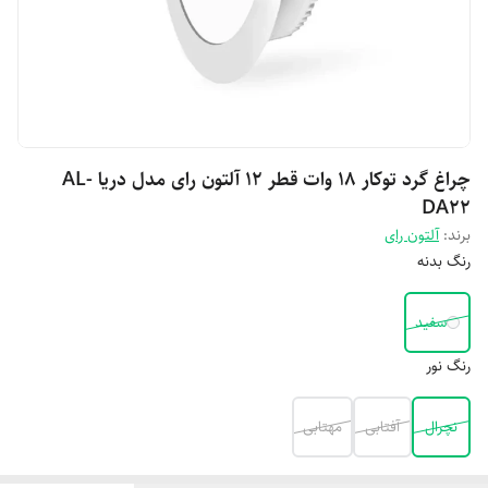
چراغ گرد توکار 18 وات قطر 12 آلتون رای مدل دریا AL-
DA22
برند:
آلتون رای
رنگ بدنه
سفید
رنگ نور
نچرال
آفتابی
مهتابی