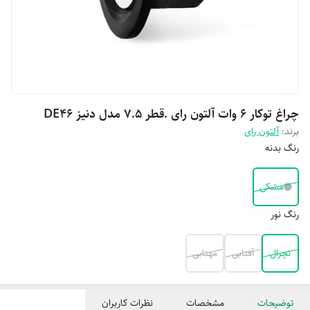
چراغ توکار 6 وات آلتون رای .قطر 7.5 مدل دنیز DE46
برند:
آلتون رای
رنگ بدنه
مشکی
رنگ نور
نچرال
آفتابی
مهتابی
توضیحات
مشخصات
نظرات کاربران