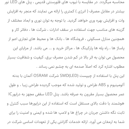
محاسبه میگردد. در مقایسه با تیوب های فلورسنتی قدیمی ، پنل های LED نور
بیشتر در مقابل مصرف ( انرژی ) کمتری را ارائه می نمایند که منجر به افزایش
وات و افزایش بهره وری خواهد گردید. با توجه به توان نوری و ابعاد مختلف از
گزینه های مناسب جهت استفاده در سقف ادارات ، شرکت ها ، دفاتر کار و
همچنین منازل مسکونی ، فروشگاه ها ، بانک ها و محیط های تجاری اعم از
پاساژ ها ، راه پله ها پارکینگ ها ، مراکز خرید و … می باشد. از مزایای این
محصول می توان به اثر بالا در کم شدن مصرف برق، کیفیت و شفافیت بسیار
مطلوب اشاره کرد که اصلاً صدمه ای به چشم نمی رساند .
این پنل با استفاده از چیپست (SMD(LED شرکت OSRAM آلمان با بدنه
آلومینیوم و ABS طراحی و تولید شده که موجب گردیده طراحی زیبا ، و طول
عمر محصول بسیار مقرون به صرفه باشد. پنل LED سقفی مجهز به درایورIC
هوشمند با دقت بالای مستقل است که استفاده از این درایورها سبب کنترل و
ثابت نگه داشتن جریان در چراغ ها و لامپ ها شده و ایمنی و امنیت را برای
شما به ارمغان می آورد. ارائه خدمات گارانتی یکی از تعهدات اساسی شرکت در