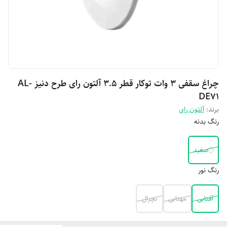
چراغ سقفی 3 وات توکار قطر 3.5 آلتون رای طرح دنیز AL-
DE71
برند:
آلتون رای
رنگ بدنه
سفید
رنگ نور
آفتابی
مهتابی
نچرال