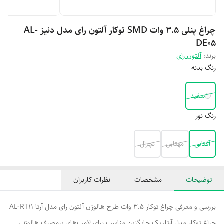
چراغ پنلی 3.5 وات SMD توکار آلتون رای مدل دنیز AL-
DE05
برند:
آلتون رای
رنگ بدنه
سفید
رنگ نور
آفتابی
مهتابی
نچرال
توضیحات
مشخصات
نظرات کاربران
بررسی و معرفی چراغ توکار 3.5 وات طرح هالوژن آلتون رای مدل آرتا AL-RT11
چراغ توکار مدل آرتا، یک جایگزین مناسب برای لامپ‌های پرمصرف هالوژنی