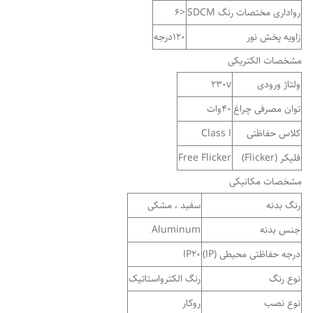
رواداری مختصات رنگ SDCM
<6
زاویه پخش نور
120درجه
مشخصات الکتریکی
ولتاژ ورودی
230v
توان مصرفی چراغ
40وات
کلاس حفاظتی
Class I
فلیکر (Flicker)
Free Flicker
مشخصات مکانیکی
رنگ بدنه
سفید ، مشکی
جنس بدنه
Aluminum
درجه حفاظتی محیطی (IP)
IP20
نوع رنگ
رنگ الکترواستاتیک
نوع نصب
روکار