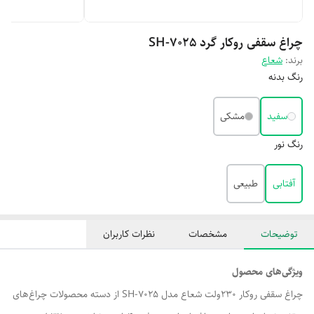
چراغ سقفی روکار گرد SH-7025
برند:
شعاع
رنگ بدنه
سفید
مشکی
رنگ نور
آفتابی
طبیعی
توضیحات
مشخصات
نظرات کاربران
ویژگی‌های محصول
چراغ سقفی روکار 230ولت شعاع مدل SH-7025 از دسته محصولات چراغ‌های