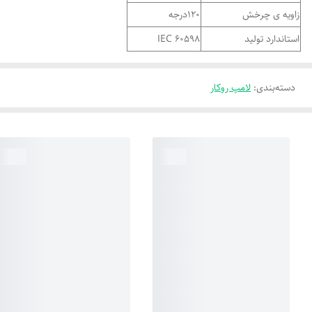
زاویه ی چرخش
120درجه
استاندارد تولید
IEC 60598
دسته‌بندی
:
لامپ روکار