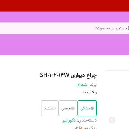
جستجو در محصولات
چراغ دیواری SH-102-14W
برند:
شعاع
رنگ بدنه
مشکی
طوسی
سفید
دسته‌بندی
:
دکوراتیو
رنگ نور
:
آفتابی