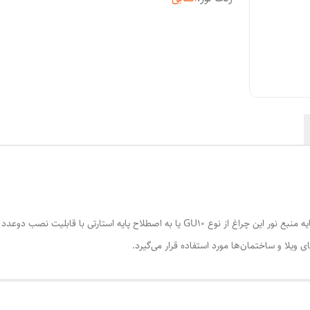
چراغ دیواری SH-102-14W بدنه این چراغ از جنس آهن و پایه منبع نور این چراغ از نوع GU10 یا
ی ویلا و ساختمان‌ها مورد استفاده قرار می‌گیرد.