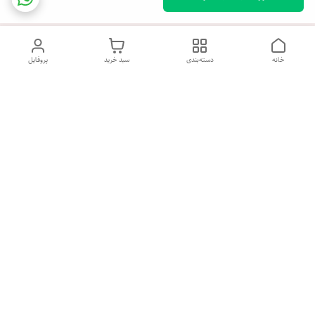
خانه
دسته‌بندی
سبد خرید
پروفایل
دسترسی سریع
تماس با ما
شکایات
درباره ما
شنبه تا پنجشنبه روز هفته ، صبح از ساعت 9 الی 13:30 عصر از ساعت
17 الی 21:30 پاسخگوی شما هستیم.
شماره تماس
09161418017