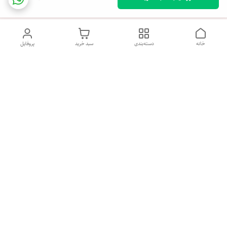
خانه
دسته‌بندی
سبد خرید
پروفایل
دسترسی سریع
تماس با ما
شکایات
درباره ما
شنبه تا پنجشنبه روز هفته ، صبح از ساعت 9 الی 13:30 عصر از ساعت
17 الی 21:30 پاسخگوی شما هستیم.
شماره تماس
09161418017