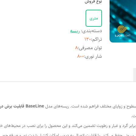
نوع فروش
متری
دسته‌بندی
:
ریسه
تراکم
:
120
توان مصرفی
:
8
شار نوری
:
800
 سطوح و زوایای مختلف فراهم شده است. ریسه‌های مدل
BaseLine
قابلیت برش در هر 100 سان
ت.
 برابر گرد و غبار و رطوبت تضمین می‌کند و این محصول را برای نصب در محیط‌های
یط بیرونی حفظ می‌کند. با قابلیت اتصال به دیمر، امکان کنترل شدت نور و صرفه جو