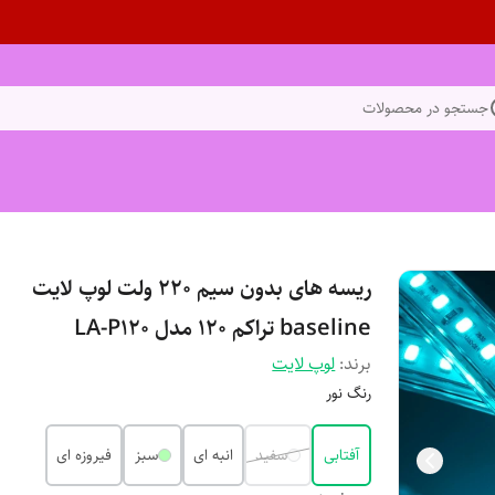
جستجو در محصولات
ریسه های بدون سیم 220 ولت لوپ لایت
baseline تراکم 120 مدل LA-P120
برند:
لوپ لایت
رنگ نور
آفتابی
سفید
انبه ای
سبز
فیروزه ای