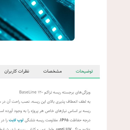
توضیحات
مشخصات
نظرات کاربران
ویژگی‌های برجسته ریسه تراکم 120 BaseLine
به لطف انعطاف‌ پذیری بالای این ریسه، نصب راحت آن در
ریسه بر اساس نیازهای خاص هر پروژه را به وجود آورده اس
درجه حفاظت
IP65
، مقاومت ریسه شلنگی
لوپ لایت
را در
علاوه ویژگی
unti UV
، طول عمر و کارایی ریسه را در شرا