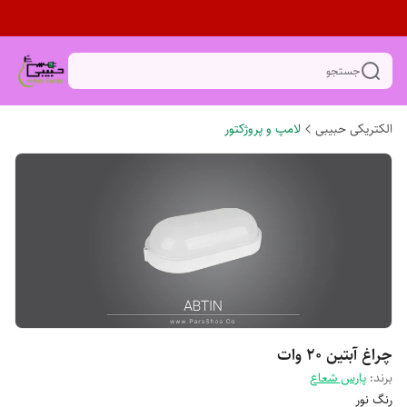
جستجو
الکتریکی حبیبی
لامپ و پروژکتور
چراغ آبتین ۲۰ وات
برند:
پارس شعاع
رنگ نور