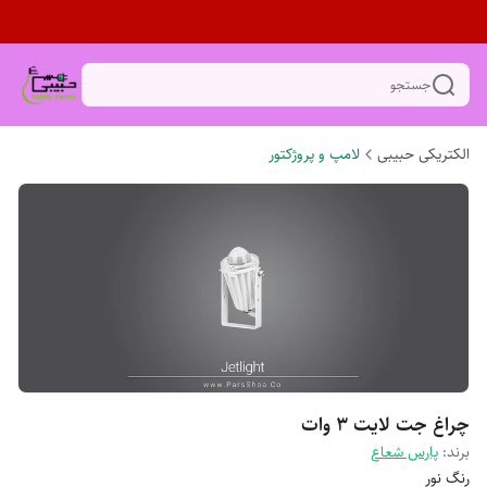
جستجو
الکتریکی حبیبی
لامپ و پروژکتور
چراغ جت لایت ۳ وات
برند:
پارس شعاع
رنگ نور