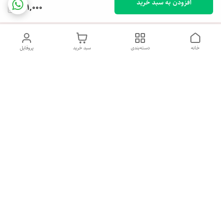
افزودن به سبد خرید
671,000
خانه
دسته‌بندی
سبد خرید
پروفایل
دسترسی سریع
تماس با ما
شکایات
درباره ما
شنبه تا پنجشنبه روز هفته ، صبح از ساعت 9 الی 13:30 عصر از ساعت
17 الی 21:30 پاسخگوی شما هستیم.