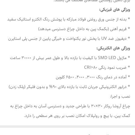
برای تامین روشنایی فضاهای مختلف می باشند.
ویژگی های فیزیکی:
* بدنه از جنس ورق روغنی فولاد مبارکه با پوشش رنگ الکترو استاتیک سفید
* فریم آهنی (بکمک پین به داخل چراغ دسترسی میدهد)
* دیفیوزر ضد UV با پخش نور یکنواخت و خیرگی پایین از جنس پلی استایرن
ویژگی های الکتریکی:
* ماژول SMD LED با کیفیت با بازده بالا و طول عمر بیش از 30000 ساعت
* ضریب نمود رنگی CRI>80
* آماده در دمای رنگ 3000، 4000، 6500 کلوین
* درایور الکترونیکی جریان ثابت با بازده بالای 90% و بدون فلیکر (پلک زدن)
نصب و اجرا:
چراغ آروشا روکار 30×30 با طراحی جدید و دسترسی آسان به داخل چراغ به
کمک پین، با پیچ و رولپلاک امکان نصب بر روی هر سطحی را دارد.