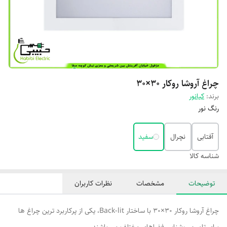
چراغ آروشا روکار 30×30
برند:
کیانور
رنگ نور
آفتابی
نچرال
سفید
شناسه کالا
توضیحات
مشخصات
نظرات کاربران
چراغ آروشا روکار 30×30 با ساختار Back-lit، یکی از پرکاربرد ترین چراغ ها