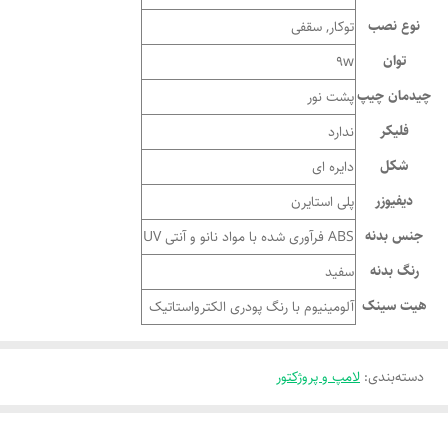
نوع نصب
توکار, سقفی
توان
9w
چیدمان چیپ
پشت نور
فلیکر
ندارد
شکل
دایره ای
دیفیوزر
پلی استایرن
جنس بدنه
ABS فرآوری شده با مواد نانو و آنتی UV
رنگ بدنه
سفید
هیت سینک
آلومینیوم با رنگ پودری الکترواستاتیک
دسته‌بندی
:
لامپ و پروژکتور