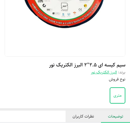
سیم کیسه ای 2.5"2 البرز الکتریک نور
برند:
البرز الکتریک نور
نوع فروش
متری
توضیحات
نظرات کاربران