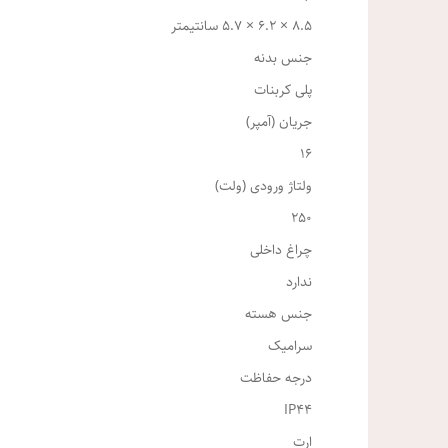
8.5 × 6.2 × 5.7 سانتیمتر
جنس بدنه
پلی کربنات
جریان (آمپر)
16
ولتاژ ورودی (ولت)
250
چراغ داخلی
ندارد
جنس هسته
سرامیک
درجه حفاظت
IP44
ارت