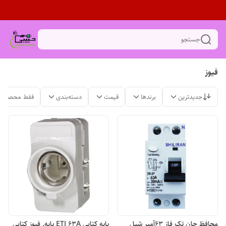
جستجو
فیوز
جدیدترین
برندها
قیمت
دسته‌بندی
فقط محصولات
محافظ جان تک فاز 63آمپر شیل
پایه کتابی ETI 63A پایه. فیوز کتابی